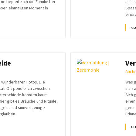
 begleite ich die Familie bei
sich 
iesen einmaligen Moment in
Spass
eindr
AL
eide
Ver
Buche
n wunderbaren Fotos. Die
Was g
ät. Oft pendle ich zwischen
als z
 unterschiede könnten kaum
Sich 
ier gibt es Bräuche und Rituale,
einen
geln sind sinnvoll, einige
genau
rglauben.
Erinn
AL