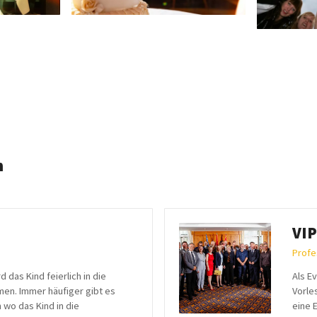
n
VIP
Profe
 das Kind feierlich in die
Als E
n. Immer häufiger gibt es
Vorle
wo das Kind in die
eine 