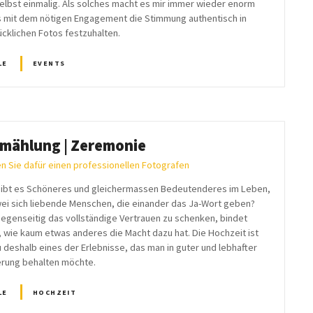
selbst einmalig. Als solches macht es mir immer wieder enorm
 mit dem nötigen Engagement die Stimmung authentisch in
ücklichen Fotos festzuhalten.
LE
EVENTS
mählung | Zeremonie
n Sie dafür einen professionellen Fotografen
ibt es Schöneres und gleichermassen Bedeutenderes im Leben,
wei sich liebende Menschen, die einander das Ja-Wort geben?
gegenseitig das vollständige Vertrauen zu schenken, bindet
, wie kaum etwas anderes die Macht dazu hat. Die Hochzeit ist
 deshalb eines der Erlebnisse, das man in guter und lebhafter
erung behalten möchte.
LE
HOCHZEIT