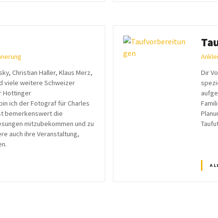
Tau
innerung
Ankle
ky, Christian Haller, Klaus Merz,
Dir V
d viele weitere Schweizer
spezi
r Hottinger
aufge
bin ich der Fotograf für Charles
Famil
hst bemerkenswert die
Planu
lesungen mitzubekommen und zu
Taufut
re auch ihre Veranstaltung,
en.
AL