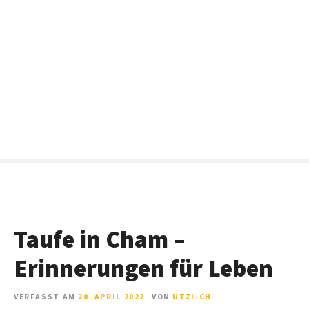
Z
u
m
I
n
h
a
l
t
s
p
r
i
n
Taufe in Cham –
g
e
Erinnerungen für Leben
n
VERFASST AM
20. APRIL 2022
VON
UTZI-CH